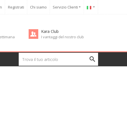
in
Registrati
Chi siamo
Servizio Clienti
Kara Club
 settimana
I vantaggi del nostro club