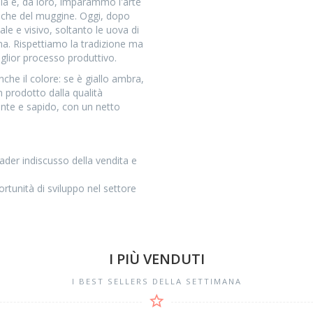
sola e, da loro, imparammo l'arte
riche del muggine. Oggi, dopo
e e visivo, soltanto le uova di
na. Rispettiamo la tradizione ma
iglior processo produttivo.
he il colore: se è giallo ambra,
 prodotto dalla qualità
ente e sapido, con un netto
der indiscusso della vendita e
tunità di sviluppo nel settore
I PIÙ VENDUTI
I BEST SELLERS DELLA SETTIMANA