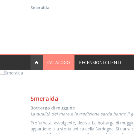
Smeralda
CATALOGO
RECENSIONI CLIENTI
Smeralda
Bottarga di muggine
La qualità del mare e la tradizione sarda hanno il 
Profumata, avvolgente, decisa. La bottarga di muggi
appartiene alla storia antica della Sardegna. Si narra c