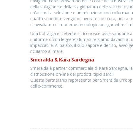
naviganti Fenici arrivarono nelle coste della nostra i
della salagione e della stagionatura delle sacche ova
un'accurata selezione e un minuzioso controllo manual
qualità superiore vengono lavorate con cura, una a u
ci avvaliamo di moderne tecnologie per garantire il m
Una bottarga eccellente si riconosce osservandone anc
uniforme o con leggere sfumature siamo davanti a un
impeccabile. Al palato, il suo sapore è deciso, avvolg
richiamo al mare.
Smeralda & Kara Sardegna
Smeralda è partner commerciale di Kara Sardegna, lea
distribuzione on-line dei prodotti tipici sardi.
Questa partnership rappresenta per Smeralda un'oppor
dell'e-commerce.